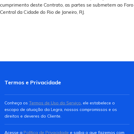
cumprimento deste Contrato, as partes se submetem ao Foro
Central da Cidade do Rio de Janeiro, RJ.
Termos e Privacidade
Conheça os
Termos de Uso do Serviço
, ele estabelece o
escopo de atuação da Legra, nossos compromissos e os
direitos e deveres do Cliente.
Acesse a
Política de Privacidade
e saiba o que fazemos com